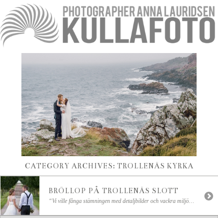
CATEGORY ARCHIVES:
TROLLENÄS KYRKA
BRÖLLOP PÅ TROLLENÄS SLOTT
“Vi ville fånga stämningen med detaljbilder och vackra miljöbilder utan att det för den sakens skull blir alltför Pinterrestigt. Vi valde dig som fotograf just därför att vi tyckte att du har en så bra balans mellan “snyggbilder” och “äkta vara”. Detta skrev Anna & Christian, som höll sitt bröllop på Trollenäs Slott. Bröllopet hade inget […]