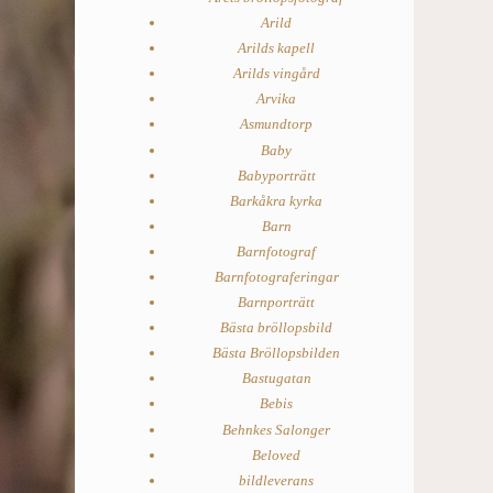
Arild
Arilds kapell
Arilds vingård
Arvika
Asmundtorp
Baby
Babyporträtt
Barkåkra kyrka
Barn
Barnfotograf
Barnfotograferingar
Barnporträtt
Bästa bröllopsbild
Bästa Bröllopsbilden
Bastugatan
Bebis
Behnkes Salonger
Beloved
bildleverans