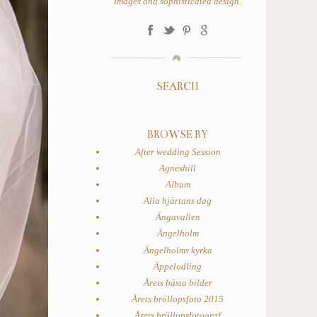
images and sophisticated design.
SEARCH
BROWSE BY
After wedding Session
Agneshill
Album
Alla hjärtans dag
Ängavallen
Ängelholm
Ängelholms kyrka
Äppelodling
Årets bästa bilder
Årets bröllopsfoto 2015
Årets bröllopsfotograf