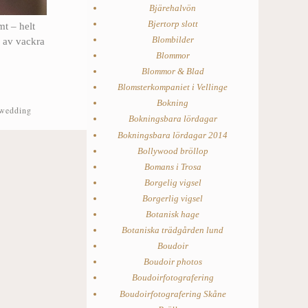
Bjärehalvön
Bjertorp slott
mt – helt
Blombilder
r av vackra
Blommor
Blommor & Blad
Blomsterkompaniet i Vellinge
Bokning
 wedding
Bokningsbara lördagar
Bokningsbara lördagar 2014
Bollywood bröllop
Bomans i Trosa
Borgelig vigsel
Borgerlig vigsel
Botanisk hage
Botaniska trädgården lund
Boudoir
Boudoir photos
Boudoirfotografering
Boudoirfotografering Skåne