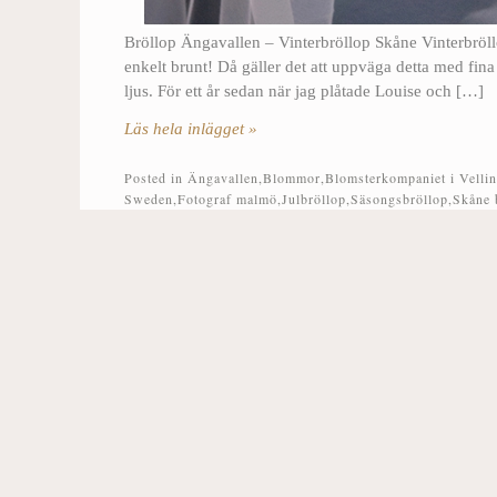
Bröllop Ängavallen – Vinterbröllop Skåne Vinterbröllop
enkelt brunt! Då gäller det att uppväga detta med fin
ljus. För ett år sedan när jag plåtade Louise och […]
Läs hela inlägget »
Posted in
Ängavallen
,
Blommor
,
Blomsterkompaniet i Velli
Sweden
,
Fotograf malmö
,
Julbröllop
,
Säsongsbröllop
,
Skåne 