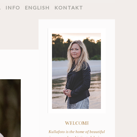
A
INFO
ENGLISH
KONTAKT
WELCOME
Kullafoto is the home of beautiful