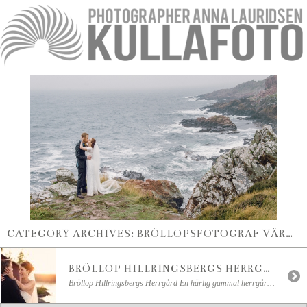
CATEGORY ARCHIVES:
BRÖLLOPSFOTOGRAF VÄRMLAND
BRÖLLOP HILLRINGSBERGS HERRGÅRD – NORSKT BRÖLLOP I VÄRMLAND
Bröllop Hillringsbergs Herrgård En härlig gammal herrgård vid en idyllisk insjö. Övernattning för alla gäster. Stort fest utrymme, för att inte tala om trevlig personal och mycket bra service. Man kan mycket väl förstå varför Siri & Stian körde hela vägen från Oslo för att hålla sitt bröllop på vackra Hillringsberg Herrgård i Glava, utanför Arvika. Eftersom […]