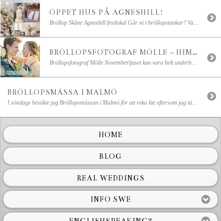
ÖPPET HUS PÅ AGNESHILL!
Bröllop Skåne Agneshill festlokal Går ni i bröllopstankar? Varmt välkomna att besöka mig och de andra bröllopsleverantörerna på vackra Agneshill imorgon! Vi bjuder på kaffe och massor av bröllopsinspiration! Några av de andra företagen som kommer att delta är: Dahlgren est. 1918 – RM Duo – Petras Porslin – Turturduva / Isabell N Wedin – Cake Me Happy – Blomsterkompaniet – Flädie Mat och Vingård m.fl. Här är lite […]
BRÖLLOPSFOTOGRAF MÖLLE – HIMMELSK BRÖLLOPSFOTOGRAFERING KULLENS FYR
Bröllopsfotograf Mölle Novemberljuset kan vara helt underbart! Och det var himmelskt ljus den 5 november när Maria & Erik i hemlighet och bara med de allra närmaste i sin närhet, gifte sig vid Kullens Fyr . Jag mötte ett strålande lyckligt, blivande brudpar i Falknästets svit där vi började porträttfotograferingen med lite champagne. Fyren, som ligger uppe på […]
BRÖLLOPSMÄSSA I MALMÖ
I söndags besökte jag Bröllopsmässan i Malmö för att reka lite eftersom jag tänkte vara med nästa år. Dessutom ett perfekt tillfälle att träffa kollegor i bröllopsbranschen och så fantastiskt roligt att titta på allt det vackra! Det kan man verkligen behöva i detta blåsiga och kalla väder! Vackra ekipage
HOME
BLOG
REAL WEDDINGS
INFO SWE