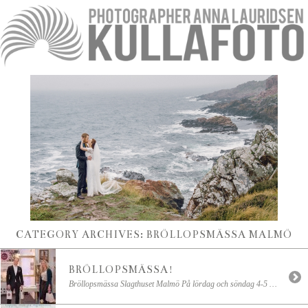
CATEGORY ARCHIVES:
BRÖLLOPSMÄSSA MALMÖ
BRÖLLOPSMÄSSA!
Bröllopsmässa Slagthuset Malmö På lördag och söndag 4-5 februari är det dags för BRÖLLOPSMÄSSA igen och förberedelserna är i full gång inför detta roliga evenemang! Platsen är Slagthuset i Malmö och du kan läsa allt om mässan här: Bröllopsfeber. Passa på att göra detta till en rolig, inspirerande och romantisk helg! Mitt nätverk Bröllopstankar är naturligtvis på plats i monter […]