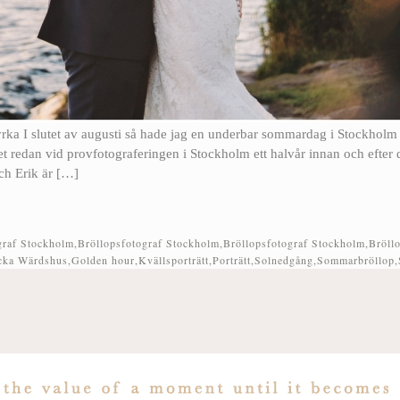
a I slutet av augusti så hade jag en underbar sommardag i Stockholm
et redan vid provfotograferingen i Stockholm ett halvår innan och efter
ch Erik är […]
graf Stockholm
,
Bröllopsfotograf Stockholm
,
Bröllopsfotograf Stockholm
,
Bröllo
cka Wärdshus
,
Golden hour
,
Kvällsporträtt
,
Porträtt
,
Solnedgång
,
Sommarbröllop
,