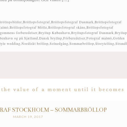
Bröllopsbilder
,
Bröllopsfotograf
,
Bröllopsfotograf Danmark
,
Bröllopsfotograf
Malmö
,
Bröllopsfotograf Mölle
,
Bröllopsfotograf skåne
,
Bröllopsfotograf
gommens forberedelser
,
Bryllup København
,
Bryllupsfotograf Danmark
,
Bryllup
øbenhavn og på Sjælland
,
Dansk bryllup
,
Förberedelser
,
Fotograf malmö
,
Golden
tyle wedding
,
Nordiskt bröllop
,
Solnedgång
,
Sommarbröllop
,
Storytelling
,
Strand
RAF STOCKHOLM – SOMMARBRÖLLOP
MARCH 19, 2017