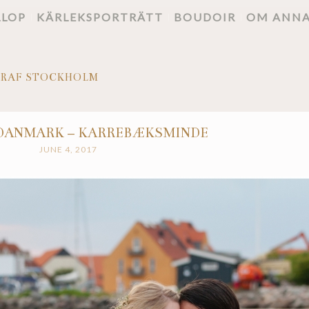
LLOP
KÄRLEKSPORTRÄTT
BOUDOIR
OM ANN
RAF STOCKHOLM
DANMARK – KARREBÆKSMINDE
JUNE 4, 2017