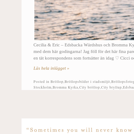
Cecilia & Eric – Edsbacka Wärdshus och Bromma Kyrk
med dem här godingarna! Jag föll för det här fina par
en tät korrespondens som fortsätter än idag ♡ Cicci o
Läs hela inlägget »
Posted in
Bröllop
,
Bröllopsbilder i stadsmiljö
,
Bröllopsfoto
Stockholm
,
Bromma Kyrka
,
City bröllop
,
City bryllup
,
Edsba