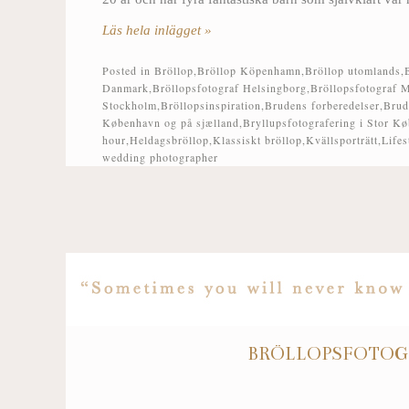
Läs hela inlägget »
Posted in
Bröllop
,
Bröllop Köpenhamn
,
Bröllop utomlands
,
Danmark
,
Bröllopsfotograf Helsingborg
,
Bröllopsfotograf 
Stockholm
,
Bröllopsinspiration
,
Brudens forberedelser
,
Brud
København og på sjælland
,
Bryllupsfotografering i Stor K
hour
,
Heldagsbröllop
,
Klassiskt bröllop
,
Kvällsporträtt
,
Lifes
wedding photographer
BRÖLLOPSFOTOG