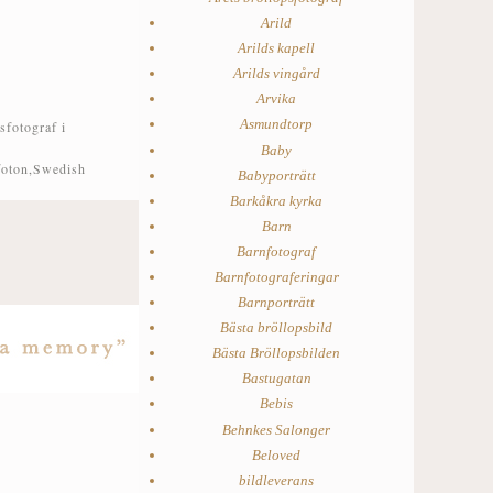
Arild
Arilds kapell
Arilds vingård
Arvika
Asmundtorp
sfotograf i
Baby
foton
,
Swedish
Babyporträtt
Barkåkra kyrka
Barn
Barnfotograf
Barnfotograferingar
Barnporträtt
Bästa bröllopsbild
Bästa Bröllopsbilden
Bastugatan
Bebis
Behnkes Salonger
Beloved
bildleverans