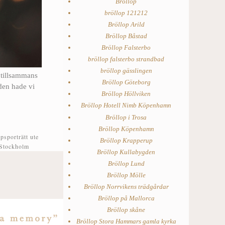
Bröllop
bröllop 121212
Bröllop Arild
Bröllop Båstad
Bröllop Falsterbo
bröllop falsterbo strandbad
bröllop gässlingen
 tillsammans
Bröllop Göteborg
 den hade vi
Bröllop Höllviken
Bröllop Hotell Nimb Köpenhamn
Bröllop i Trosa
Bröllop Köpenhamn
psporträtt ute
Bröllop Krapperup
Stockholm
Bröllop Kullabygden
Bröllop Lund
Bröllop Mölle
Bröllop Norrvikens trädgårdar
Bröllop på Mallorca
Bröllop skåne
Bröllop Stora Hammars gamla kyrka