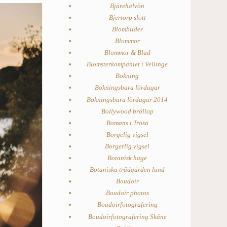
Bjärehalvön
Bjertorp slott
Blombilder
Blommor
Blommor & Blad
Blomsterkompaniet i Vellinge
Bokning
Bokningsbara lördagar
Bokningsbara lördagar 2014
Bollywood bröllop
Bomans i Trosa
Borgelig vigsel
Borgerlig vigsel
Botanisk hage
Botaniska trädgården lund
Boudoir
Boudoir photos
Boudoirfotografering
Boudoirfotografering Skåne