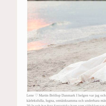
Lene ♡ Martin Bröllop Danmark I helgen var jag och
kärleksfulla, lugna, omtänksamma och underbara männi
20 år och har fyra fantastiska barn som självklart v