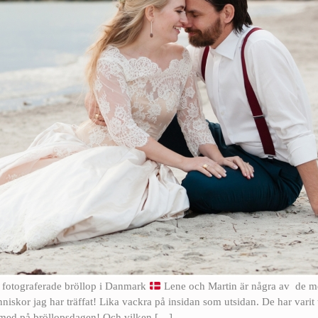
 fotograferade bröllop i Danmark
Lene och Martin är några av de m
skor jag har träffat! Lika vackra på insidan som utsidan. De har varit 
ar med på bröllopsdagen! Och vilken […]