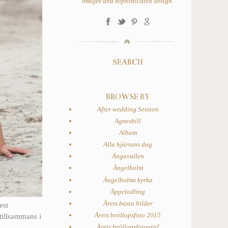
images and sophisticated design.
SEARCH
BROWSE BY
After wedding Session
Agneshill
Album
Alla hjärtans dag
Ängavallen
Ängelholm
Ängelholms kyrka
Äppelodling
Årets bästa bilder
est
Årets bröllopsfoto 2015
tillsammans i
Årets bröllopsfotograf