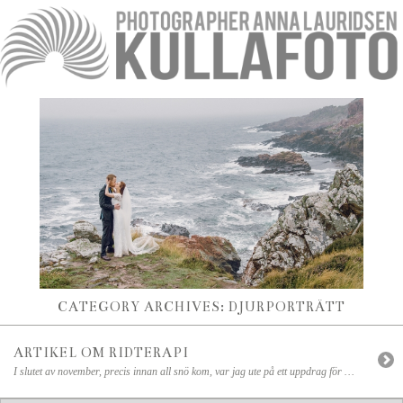
CATEGORY ARCHIVES:
DJURPORTRÄTT
ARTIKEL OM RIDTERAPI
I slutet av november, precis innan all snö kom, var jag ute på ett uppdrag för M-magasin. Jag skulle ta bilder till en artikel om ridterapi som ska ingå i en bilaga om Hälsa i M-magasin. På Venedike gård träffade jag underbara Johanna som artikeln ska handla om, samt hennes terapeut Pia och den fina […]