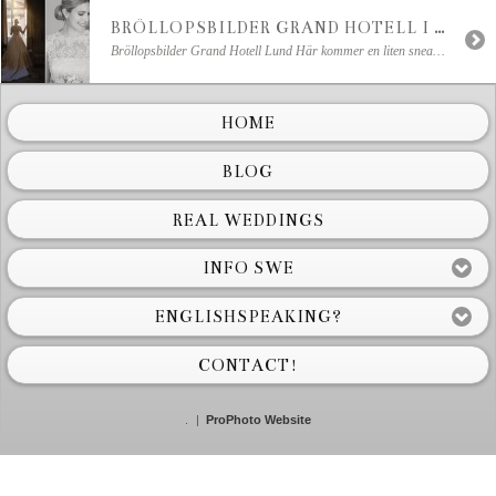
BRÖLLOPSBILDER GRAND HOTELL I LUND
Bröllopsbilder Grand Hotell Lund Här kommer en liten sneak peak från Anna & Fredriks majbröllop i Lund ♡ Bröllopsfesten hölls på Grand Hotel i Lund. Ett underbart ställe att hålla sitt bröllop på! Stora Salen är en helt fantastisk matsal att hålla sin bröllopsfest. Den har en elegant och nobel sfär och allra coolast är nog att […]
HOME
BLOG
REAL WEDDINGS
INFO SWE
ENGLISHSPEAKING?
CONTACT!
.
|
ProPhoto Website