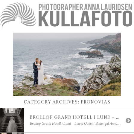
CATEGORY ARCHIVES:
PRONOVIAS
BRÖLLOP GRAND HOTELL I LUND – DEN VACKRA TRAPPAN
Bröllop Grand Hotell i Lund – Like a Queen! Bilden på Anna är tagen i den vackra trappan strax innan hon skall träffa sin blivande man på deras “första ögonblicket” session! Den fantastiska brudklänningen kommer från Pronovias. Modellen heter Odelsia.