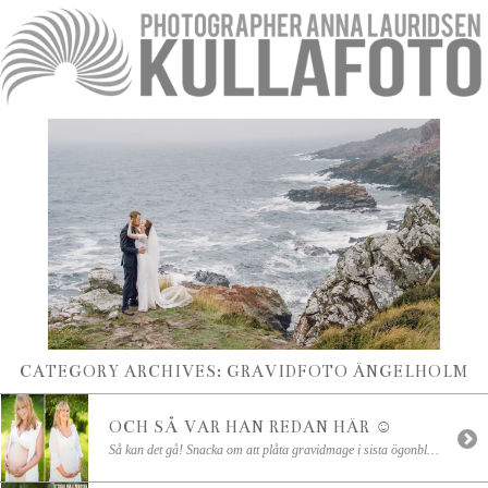
CATEGORY ARCHIVES:
GRAVIDFOTO ÄNGELHOLM
OCH SÅ VAR HAN REDAN HÄR ☺
Så kan det gå! Snacka om att plåta gravidmage i sista ögonblick! Tanja som jag fotograferade i torsdags blev i natt mamma till en söt liten prins eftersom han bestämde sig för att komma ut 2 veckor tidigare ☺ Stort grattis till dig och Stefan! Och till storasyster Lea! Äntligen kom hennes lillebror!