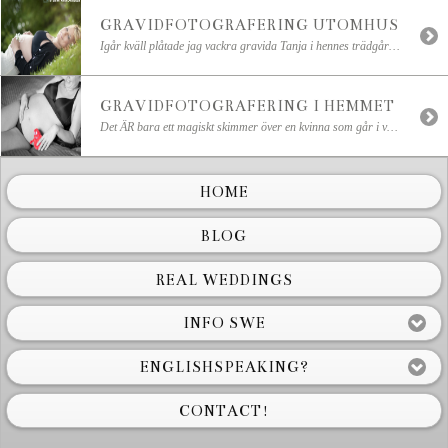
GRAVIDFOTOGRAFERING UTOMHUS
Igår kväll plåtade jag vackra gravida Tanja i hennes trädgård bland gröna, blommande äppelträd och kvällssol ♥ Här kommer lite smakprov!
GRAVIDFOTOGRAFERING I HEMMET
Det ÄR bara ett magiskt skimmer över en kvinna som går i väntans tider! J och hennes underbara familj fotograferade jag i mars. Hela fotosessionen blev mycket varm och mysig och jag känner varje gång att jag älskar jag att göra gravidfotograferingar. Gravida kvinnors vackra runda, mjuka former och den där speciella blicken och leendet som bara […]
HOME
BLOG
REAL WEDDINGS
INFO SWE
ENGLISHSPEAKING?
CONTACT!