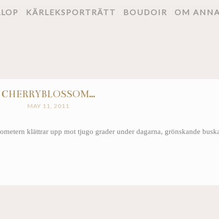
LLOP
KÄRLEKSPORTRÄTT
BOUDOIR
OM ANN
CHERRYBLOSSOM…
MAY 11, 2011
rmometern klättrar upp mot tjugo grader under dagarna, grönskande busk