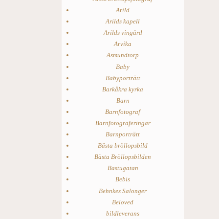
Arild
Arilds kapell
Arilds vingård
Arvika
Asmundtorp
Baby
Babyporträtt
Barkåkra kyrka
Barn
Barnfotograf
Barnfotograferingar
Barnporträtt
Bästa bröllopsbild
Bästa Bröllopsbilden
Bastugatan
Bebis
Behnkes Salonger
Beloved
bildleverans