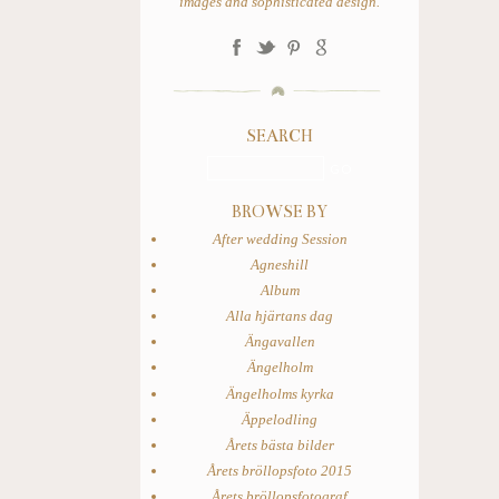
images and sophisticated design.
SEARCH
BROWSE BY
After wedding Session
Agneshill
Album
Alla hjärtans dag
Ängavallen
Ängelholm
Ängelholms kyrka
Äppelodling
Årets bästa bilder
Årets bröllopsfoto 2015
Årets bröllopsfotograf