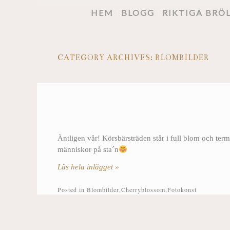
HEM
BLOGG
RIKTIGA BRÖ
CATEGORY ARCHIVES:
BLOMBILDER
Äntligen vår! Körsbärsträden står i full blom och te
människor på sta´n
Läs hela inlägget »
Posted in
Blombilder
,
Cherryblossom
,
Fotokonst