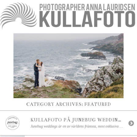
CATEGORY ARCHIVES:
FEATURED
KULLAFOTO PÅ JUNEBUG WEDDINGS!
Junebug weddings är en av världens främsta, mest exklusiva och omtyckta bröllopsbloggar. Därför blev jag både super-stolt och mega-glad när de hörde av sig och ville göra en feature på Victoria & Mandeeps bröllop från Norrvikens Trädgårdar! Igår publicerades den! Oh vad kul det var att äntligen få se det “live”! Mannen och jag var på underbara Ystad Saltsjöbad så […]