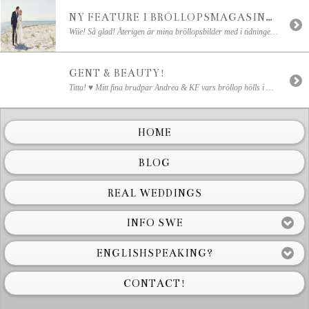
NY FEATURE I BRÖLLOPSMAGASINET GENT & BEAUTY!
Wiie! Så glad! Återigen är mina bröllopsbilder med i tidningen Gent & Beauty!! ♥ Denna gången med Erika & Pontus fantastiska västkustbröllop! Tack till Zoo för att du publicerar mitt arbete! Wiie! So happy! Once again I have a feature in the magazine Gent & Beauty! ♥ This time with Erika & Pontus fantastic west coast […]
GENT & BEAUTY!
Titta! ♥ Mitt fina brudpar Andrea & KF vars bröllop hölls i Norrvikens trädgårdar är med i detta helt nya, väldigt coola nätmagasin – Gent & Beauty! Look! ♥ My lovely weddingcouple Andrea & KF from Norrvikens trädgårdar is in this very new, very cool web magazine – Gent & Beauty!
HOME
BLOG
REAL WEDDINGS
INFO SWE
ENGLISHSPEAKING?
CONTACT!