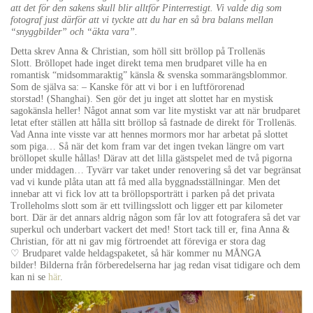
att det för den sakens skull blir alltför Pinterrestigt. Vi valde dig som
fotograf just därför att vi tyckte att du har en så bra balans mellan
“snyggbilder” och “äkta vara”.
Detta skrev Anna & Christian, som höll sitt bröllop på Trollenäs
Slott. Bröllopet hade inget direkt tema men brudparet ville ha en
romantisk “midsommaraktig” känsla & svenska sommarängsblommor.
Som de själva sa: – Kanske för att vi bor i en luftförorenad
storstad! (Shanghai). Sen gör det ju inget att slottet har en mystisk
sagokänsla heller! Något annat som var lite mystiskt var att när brudparet
letat efter ställen att hålla sitt bröllop så fastnade de direkt för Trollenäs.
Vad Anna inte visste var att hennes mormors mor har arbetat på slottet
som piga… Så när det kom fram var det ingen tvekan längre om vart
bröllopet skulle hållas! Därav att det lilla gästspelet med de två pigorna
under middagen… Tyvärr var taket under renovering så det var begränsat
vad vi kunde plåta utan att få med alla byggnadsställningar. Men det
innebar att vi fick lov att ta bröllopsporträtt i parken på det privata
Trolleholms slott som är ett tvillingsslott och ligger ett par kilometer
bort. Där är det annars aldrig någon som får lov att fotografera så det var
superkul och underbart vackert det med! Stort tack till er, fina Anna &
Christian, för att ni gav mig förtroendet att föreviga er stora dag
♡ Brudparet valde heldagspaketet, så här kommer nu MÅNGA
bilder! Bilderna från förberedelserna har jag redan visat tidigare och dem
kan ni se
här
.