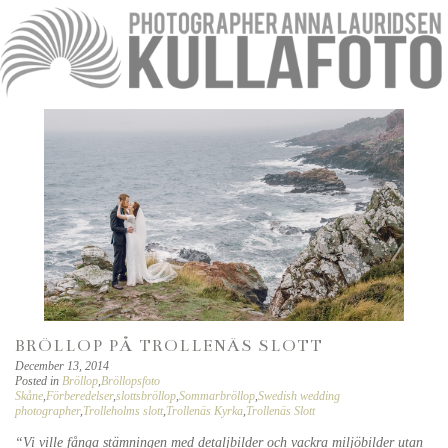
BRÖLLOP PÅ TROLLENÄS SLOTT
December 13, 2014
Posted in
Bröllop
,
Bröllopsfoto
Skåne
,
Förberedelser
,
slottsbröllop
,
Sommarbröllop
,
Swedish wedding
photographer
,
Trolleholms slott
,
Trollenäs Kyrka
,
Trollenäs Slott
“Vi ville fånga stämningen med detaljbilder och vackra miljöbilder utan