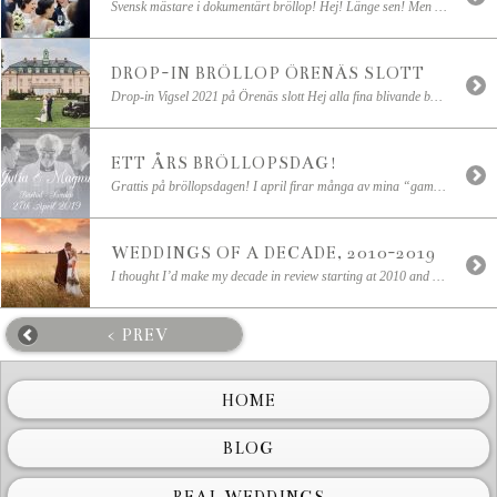
Svensk mästare i dokumentärt bröllop! Hej! Länge sen! Men sedan den 9 oktober, som var en galen dag, har jag haft så sjukt mycket att göra! Jag har inte ens hunnit uppdatera bloggen! Och jag undrar nästan fortfarande vad som hände den här dagen haha! Och det gjorde visst domarna också! De började nämligen fnittra i bakgrunden […]
DROP-IN BRÖLLOP ÖRENÄS SLOTT
Drop-in Vigsel 2021 på Örenäs slott Hej alla fina blivande brudpar! Den 13 maj , 4 juli & 15 oktober kommer jag att vara på Örenäs slott och då har ni chans att få ER STORA DAG dokumenterad av en professionell bröllopsfotograf! Dessa dagar är till för er som vill säga ja till varandra med allt det underbara […]
ETT ÅRS BRÖLLOPSDAG!
Grattis på bröllopsdagen! I april firar många av mina “gamla” par sin första bröllopsdag! Bomullsbröllop! Och idag är det precis 1 år sedan Julia & Magnus gifte sig i Båstad! Jag kommer aldrig att glömma deras fantastiska bröllop på Norrvikens trädgårdar! Sååå mycket kul och så mycket kärlek! Den största kramen från mig er på […]
WEDDINGS OF A DECADE, 2010-2019
I thought I’d make my decade in review starting at 2010 and until 2019… I gave up! I couldn’t choose! I’ve been photographing sooo many beautiful weddings, that it felt unfair just to choose one image from every year.. So here is instead a mixture of some of my favourite images through the last 10 […]
< PREV
HOME
BLOG