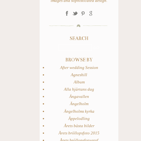
images and sophisticated design.
SEARCH
BROWSE BY
After wedding Session
Agneshill
Album
Alla hjärtans dag
Ängavallen
Ängelholm
Ängelholms kyrka
Äppelodling
Årets bästa bilder
Årets bröllopsfoto 2015
Årets bröllopsfotograf