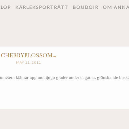
LLOP
KÄRLEKSPORTRÄTT
BOUDOIR
OM ANN
CHERRYBLOSSOM…
MAY 11, 2011
rmometern klättrar upp mot tjugo grader under dagarna, grönskande busk