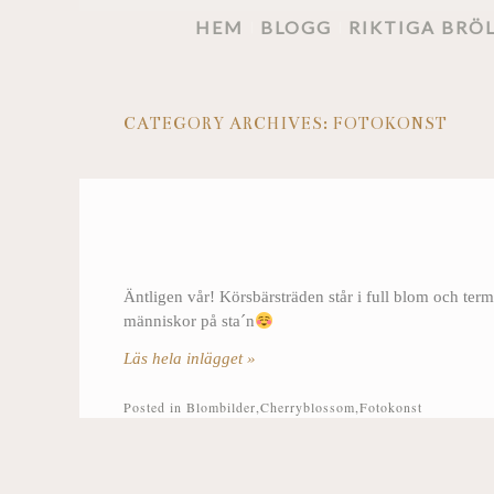
HEM
BLOGG
RIKTIGA BRÖ
CATEGORY ARCHIVES:
FOTOKONST
Äntligen vår! Körsbärsträden står i full blom och te
människor på sta´n
Läs hela inlägget »
Posted in
Blombilder
,
Cherryblossom
,
Fotokonst