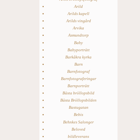
Arild
Arilds kapell
Arilds vingård
Arvika
Asmundtorp
Baby
Babyporträtt
Barkåkra kyrka
Barn
Barnfotograf
Barnfotograferingar
Barnporträtt
Bästa bröllopsbild
Bästa Bröllopsbilden
Bastugatan
Bebis
Behnkes Salonger
Beloved
bildleverans