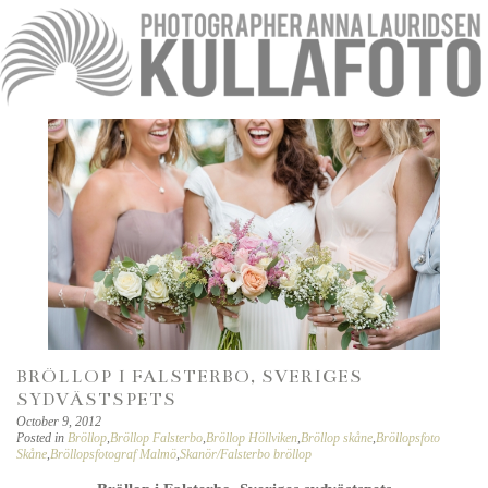
BRÖLLOP I FALSTERBO, SVERIGES
SYDVÄSTSPETS
October 9, 2012
Posted in
Bröllop
,
Bröllop Falsterbo
,
Bröllop Höllviken
,
Bröllop skåne
,
Bröllopsfoto
Skåne
,
Bröllopsfotograf Malmö
,
Skanör/Falsterbo bröllop