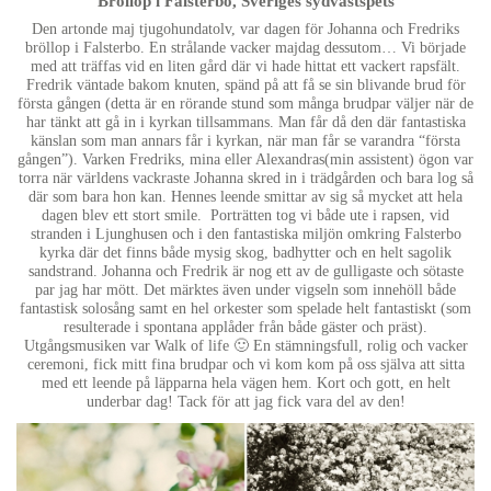
Bröllop i Falsterbo, Sveriges sydvästspets
Den artonde maj tjugohundatolv, var dagen för Johanna och Fredriks
bröllop i Falsterbo. En strålande vacker majdag dessutom… Vi började
med att träffas vid en liten gård där vi hade hittat ett vackert rapsfält.
Fredrik väntade bakom knuten, spänd på att få se sin blivande brud för
första gången (detta är en rörande stund som många brudpar väljer när de
har tänkt att gå in i kyrkan tillsammans. Man får då den där fantastiska
känslan som man annars får i kyrkan, när man får se varandra “första
gången”). Varken Fredriks, mina eller Alexandras(min assistent) ögon var
torra när världens vackraste Johanna skred in i trädgården och bara log så
där som bara hon kan. Hennes leende smittar av sig så mycket att hela
dagen blev ett stort smile. Porträtten tog vi både ute i rapsen, vid
stranden i Ljunghusen och i den fantastiska miljön omkring Falsterbo
kyrka där det finns både mysig skog, badhytter och en helt sagolik
sandstrand. Johanna och Fredrik är nog ett av de gulligaste och sötaste
par jag har mött. Det märktes även under vigseln som innehöll både
fantastisk solosång samt en hel orkester som spelade helt fantastiskt (som
resulterade i spontana applåder från både gäster och präst).
Utgångsmusiken var Walk of life 🙂 En stämningsfull, rolig och vacker
ceremoni, fick mitt fina brudpar och vi kom kom på oss själva att sitta
med ett leende på läpparna hela vägen hem. Kort och gott, en helt
underbar dag! Tack för att jag fick vara del av den!