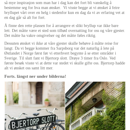
så mye inspirasjon som man har i dag kan det fort bli vanskelig å
bestemme seg for hva man ønsker. Vi visste begge at vi ønsket å feire
bryllupet vårt over en helg i stedenfor kun en dag da vi av erfaring vet at
en dag går så alt for fort.
Å finne den rette plassen for å arrangere et slikt bryllup var ikke bare
lett. Det måtte være et sted som tilbød overnatting for oss og våre gjester.
Det måtte ha vakre omgivelser og det måtte føles riktig.
Dessuten ønsket vi ikke at våre gjester skulle behøve å måtte reise for
langt. Da vi begge kommer fra Sarpsborg var det naturlig å lete på
Østlandet i Norge først før vi etterhvert begynte å se etter områder i
Sverige. Til slutt fant vi Bjertorp slott. Drøye 3 timer fra Oslo. Ved
første besøk visste vi at dette var stedet vi skulle gifte oss. Bjertorp hadde
alt vi ønsket oss samt litt mer.
Forts. längst ner under bilderna!