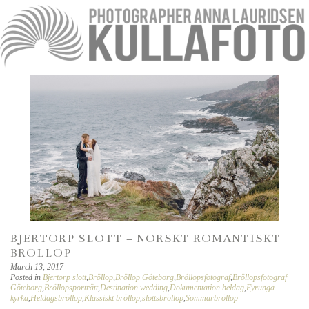
BJERTORP SLOTT – NORSKT ROMANTISKT
BRÖLLOP
March 13, 2017
Posted in
Bjertorp slott
,
Bröllop
,
Bröllop Göteborg
,
Bröllopsfotograf
,
Bröllopsfotograf
Göteborg
,
Bröllopsporträtt
,
Destination wedding
,
Dokumentation heldag
,
Fyrunga
kyrka
,
Heldagsbröllop
,
Klassiskt bröllop
,
slottsbröllop
,
Sommarbröllop