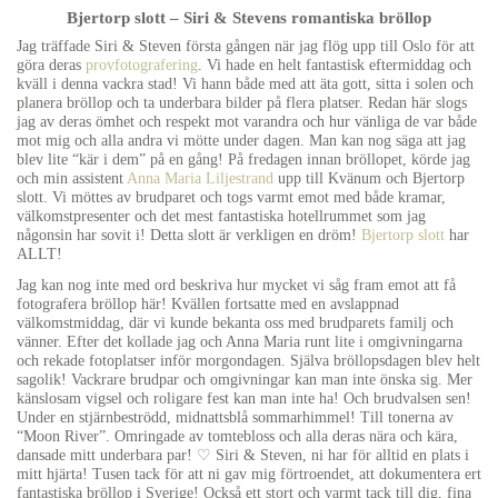
Bjertorp slott – Siri & Stevens romantiska bröllop
Jag träffade Siri & Steven första gången när jag flög upp till Oslo för att
göra deras
provfotografering
. Vi hade en helt fantastisk eftermiddag och
kväll i denna vackra stad! Vi hann både med att äta gott, sitta i solen och
planera bröllop och ta underbara bilder på flera platser. Redan här slogs
jag av deras ömhet och respekt mot varandra och hur vänliga de var både
mot mig och alla andra vi mötte under dagen. Man kan nog säga att jag
blev lite “kär i dem” på en gång! På fredagen innan bröllopet, körde jag
och min assistent
Anna Maria Liljestrand
upp till Kvänum och Bjertorp
slott. Vi möttes av brudparet och togs varmt emot med både kramar,
välkomstpresenter och det mest fantastiska hotellrummet som jag
någonsin har sovit i! Detta slott är verkligen en dröm!
Bjertorp slott
har
ALLT!
Jag kan nog inte med ord beskriva hur mycket vi såg fram emot att få
fotografera bröllop här! Kvällen fortsatte med en avslappnad
välkomstmiddag, där vi kunde bekanta oss med brudparets familj och
vänner. Efter det kollade jag och Anna Maria runt lite i omgivningarna
och rekade fotoplatser inför morgondagen. Själva bröllopsdagen blev helt
sagolik! Vackrare brudpar och omgivningar kan man inte önska sig. Mer
känslosam vigsel och roligare fest kan man inte ha! Och brudvalsen sen!
Under en stjärnbeströdd, midnattsblå sommarhimmel! Till tonerna av
“Moon River”. Omringade av tomtebloss och alla deras nära och kära,
dansade mitt underbara par! ♡ Siri & Steven, ni har för alltid en plats i
mitt hjärta! Tusen tack för att ni gav mig förtroendet, att dokumentera ert
fantastiska bröllop i Sverige! Också ett stort och varmt tack till dig, fina